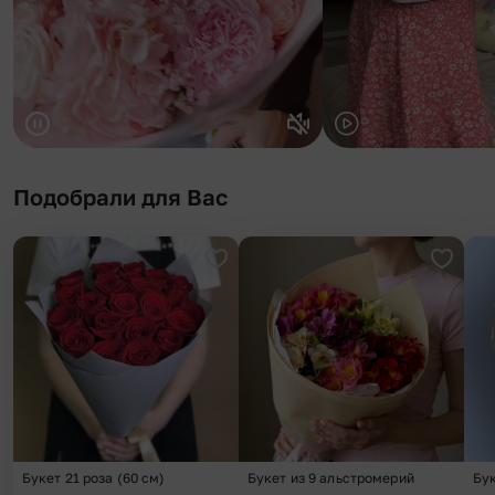
Подобрали для Вас
Добавить в избранное
Добави
Букет 21 роза (60 см)
Букет из 9 альстромерий
Бу