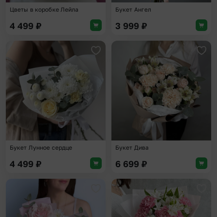
Цветы в коробке Лейла
Букет Ангел
4 499
₽
3 999
₽
Добавить в избранное
Доба
Букет Лунное сердце
Букет Дива
4 499
₽
6 699
₽
Добавить в избранное
Доба