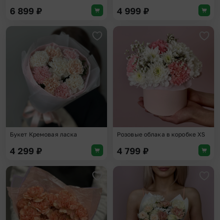
6 899
₽
4 999
₽
Добавить в избранное
Доба
Букет Кремовая ласка
Розовые облака в коробке XS
4 299
₽
4 799
₽
Добавить в избранное
Доба