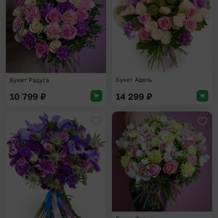
Букет Адель
Букет Радуга
10 799
₽
14 299
₽
Добавить в избранное
Доба