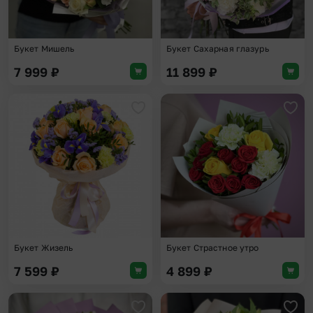
Букет Мишель
Букет Сахарная глазурь
7 999
₽
11 899
₽
Добавить в избранное
Доба
Букет Жизель
Букет Страстное утро
7 599
₽
4 899
₽