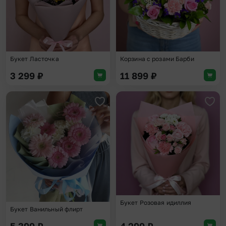
Букет Ласточка
Корзина с розами Барби
3 299
₽
11 899
₽
Добавить в избранное
Доба
Букет Розовая идиллия
Букет Ванильный флирт