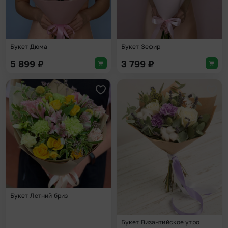
Букет Дюма
Букет Зефир
5 899
₽
3 799
₽
Добавить в избранное
Доба
Букет Летний бриз
Букет Византийское утро