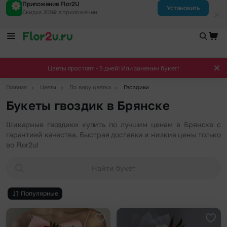
Приложение Flor2U
Установить
Скидка 300₽ в приложении
Цветы простоят - 5 дней! Или заменим букет!
▶
▶
▶
Главная
Цветы
По виду цветка
Гвоздики
Букеты гвоздик в Брянске
Шикарные гвоздики купить по лучшим ценам в Брянске с
гарантией качества. Быстрая доставка и низкие цены только
во Flor2u!
Найти букет
Популярные