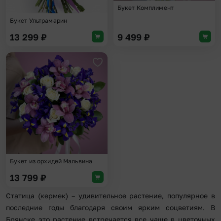
Букет Комплимент
Букет Ультрамарин
13 299
₽
9 499
₽
Добавить в избранное
Букет из орхидей Мальвина
13 799
₽
Статица (кермек) – удивительное растение, популярное в
последние годы благодаря своим ярким соцветиям. В
Брянске это растение встречается все чаще в цветочных