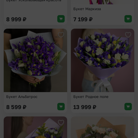
Букет Маркиза
8 999
₽
7 199
₽
Добавить в избранное
Доба
Букет Альбатрос
Букет Родное поле
8 599
₽
13 999
₽
Добавить в избранное
Доба