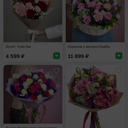
Букет Чувства
Корзина с розами Барби
4 599
₽
11 899
₽
Добавить в избранное
Доба
Букет Ускользающая красота