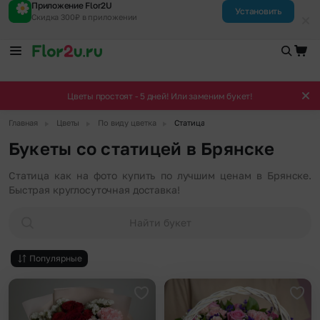
Приложение Flor2U
Установить
Скидка 300₽ в приложении
Цветы простоят - 5 дней! Или заменим букет!
▶
▶
▶
Главная
Цветы
По виду цветка
Статица
Букеты со статицей в Брянске
Статица как на фото купить по лучшим ценам в Брянске.
Быстрая круглосуточная доставка!
Найти букет
Популярные
Добавить в избранное
Доба