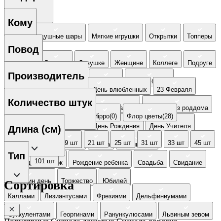
Кому
Все
Воздушные шары
Мягкие игрушки
Открытки
Топперы
Повод
Бабушке
Девочке
Девушке
Женщине
Коллеге
Подруге
Производитель
Руководителю
Сестре
Учителю
для Любимой
1 Сентября
14 февраля - День влюбленных
23 Февраля
для Невесты
Количество штук
8 Марта
9 мая
Букеты ко дню матери
Выписка из роддома
Basket2u(0)
FLOR2u(0)
Hippo(0)
Флор цветы(28)
Выпускной
Годовщина
День Рождения
День Учителя
Длина (см)
15 шт
17 шт
19 шт
21 шт
25 шт
31 шт
33 шт
45 шт
Новоселье
Новый Год
Пасха
Повышение
Тип
51 шт
101 шт
Последний звонок
Рождение ребенка
Свадьба
Свидание
40 см
Татьянин день
Торжество
Юбилей
Сортировка
Каллами
Лизиантусами
Фрезиями
Дельфиниумами
Суккулентами
Георгинами
Ранункулюсами
Львиным зевом