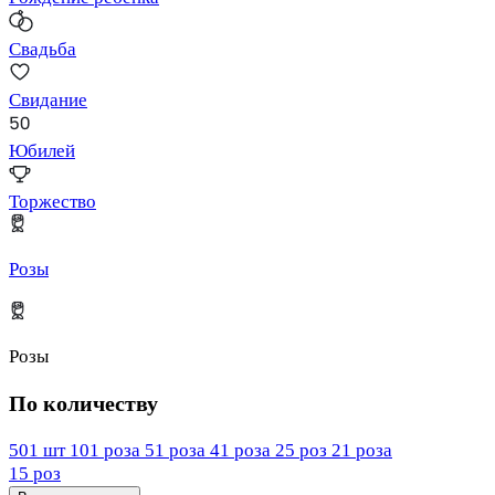
Свадьба
Свидание
Юбилей
Торжество
Розы
Розы
По количеству
501 шт
101 роза
51 роза
41 роза
25 роз
21 роза
15 роз