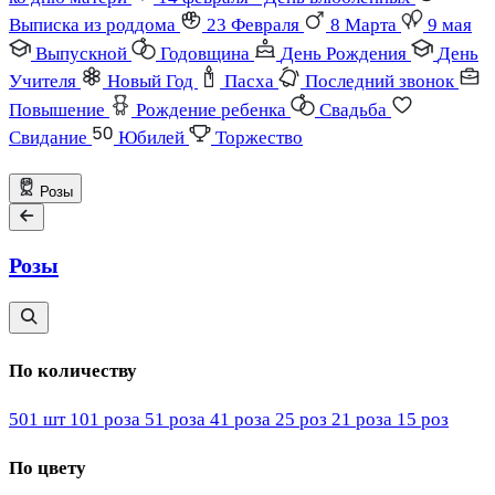
Выписка из роддома
23 Февраля
8 Марта
9 мая
Выпускной
Годовщина
День Рождения
День
Учителя
Новый Год
Пасха
Последний звонок
Повышение
Рождение ребенка
Свадьба
Свидание
Юбилей
Торжество
Розы
Розы
По количеству
501 шт
101 роза
51 роза
41 роза
25 роз
21 роза
15 роз
По цвету