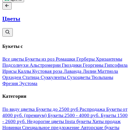
Цветы
Букеты с
Все цветы
Букеты из роз
Ромашки
Герберы
Хризантемы
Подсолнухи
Альстромерии
Гвоздики
Георгины
Гипсофила
Ирисы
Каллы
Кустовая роза
Лаванда
Лилии
Маттиола
Орхидеи
Статица
Суккуленты
Сухоцветы
Тюльпаны
Фрезия
Эустома
Категории
По виду цветка
Букеты до 2500 руб
Распродажа
Букеты от
4000 руб. (премиум)
Букеты 2500 - 4000 руб.
Букеты 1500
- 2600 руб.
Недорогие цветы
Insta букеты
Хиты продаж
Новинки
Специальное предложение
Авторские букеты