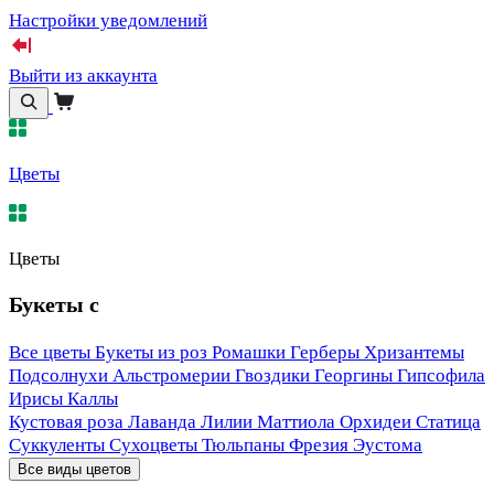
Настройки уведомлений
Выйти из аккаунта
Цветы
Цветы
Букеты с
Все цветы
Букеты из роз
Ромашки
Герберы
Хризантемы
Подсолнухи
Альстромерии
Гвоздики
Георгины
Гипсофила
Ирисы
Каллы
Кустовая роза
Лаванда
Лилии
Маттиола
Орхидеи
Статица
Суккуленты
Сухоцветы
Тюльпаны
Фрезия
Эустома
Все виды цветов