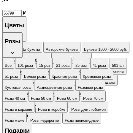
₽
Цветы
Розы
Все
Insta букеты
Авторские букеты
Букеты 1500 - 2600 руб.
Букеты 2500 - 4000 руб.
Букеты до 2500 руб
Все
101 роза
15 роз
21 роза
25 роз
41 роза
501 шт
Букеты до 3000 руб
Букеты от 4000 руб. (премиум)
Георгины
51 роза
Белые розы
Красные розы
Кремовые розы
Каллы
Недорогие цветы
По виду цветка
Распродажа
Кустовая роза
Разноцветные розы
Розовые розы
Специальное предложение
Суккуленты
Фрезия
Розы 40 см
Розы 50 см
Розы 60 см
Розы 70 см
Хиты продаж
Цветы в корзине
Цветы в коробке
Розы в корзине
Розы в коробке
Розы для любимой
Черная пятница
Розы маме
Розы недорогие
Розы пионовидные
Подарки