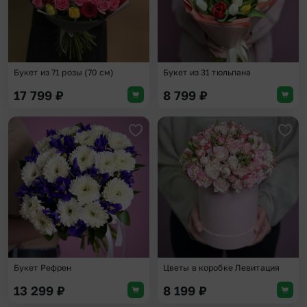
Букет из 71 розы (70 см)
Букет из 31 тюльпана
17 799
₽
8 799
₽
Добавить в избранное
Доба
Букет Рефрен
Цветы в коробке Левитация
13 299
₽
8 199
₽