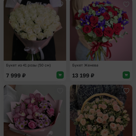
Добавить в избранное
Доба
Букет из 41 розы (50 см)
Букет Женева
7 999
₽
13 199
₽
Добавить в избранное
Доба