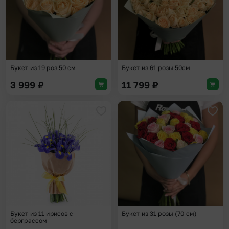
Букет из 19 роз 50 см
Букет из 61 розы 50см
3 999
₽
11 799
₽
Добавить в избранное
Доба
Букет из 11 ирисов с
Букет из 31 розы (70 см)
берграссом