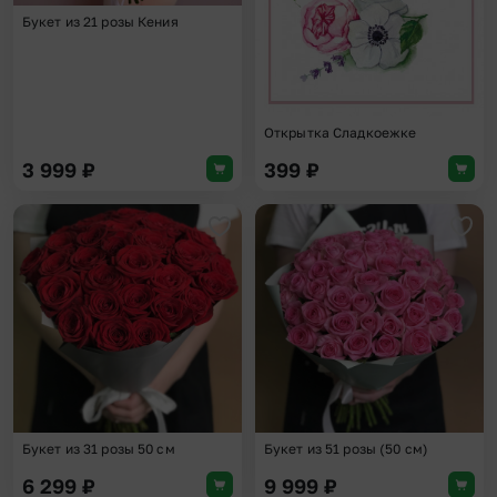
Букет из 21 розы Кения
Открытка Сладкоежке
3 999
₽
399
₽
Добавить в избранное
Доба
Букет из 31 розы 50 см
Букет из 51 розы (50 см)
6 299
₽
9 999
₽