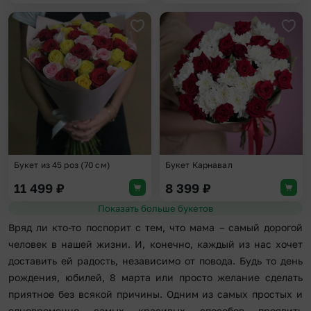
Добавить в избранное
Доба
Букет из 45 роз (70 см)
Букет Карнавал
11 499
₽
8 399
₽
Показать больше букетов
Вряд ли кто-то поспорит с тем, что мама – самый дорогой
человек в нашей жизни. И, конечно, каждый из нас хочет
доставить ей радость, независимо от повода. Будь то день
рождения, юбилей, 8 марта или просто желание сделать
приятное без всякой причины. Одним из самых простых и
одновременно самых красивых способов проявить