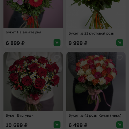
Букет На закате дня
Букет из 21 кустовой розы
6 899
₽
9 999
₽
Добавить в избранное
Доба
Букет Бургунди
Букет из 41 розы Кения (микс)
10 699
₽
6 499
₽