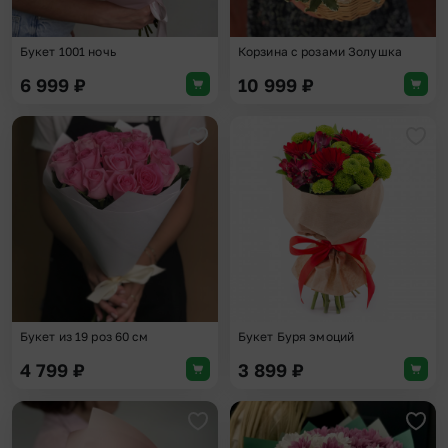
Букет 1001 ночь
Корзина с розами Золушка
6 999
₽
10 999
₽
Добавить в избранное
Доба
Букет из 19 роз 60 см
Букет Буря эмоций
4 799
₽
3 899
₽
Добавить в избранное
Доба