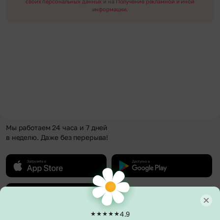
своих персональных данных
и на
Получение рекламной и иной
информации.
Мы работаем 24 часа и 7 дней
в неделю. Даже без перерыва!
4.9