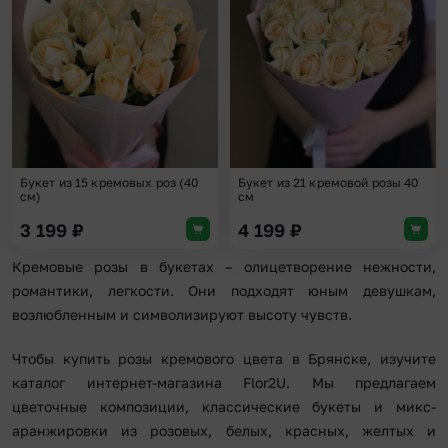
Добавить в избранное
Доба
Букет из 15 кремовых роз (40
Букет из 21 кремовой розы 40
см)
см
3 199
₽
4 199
₽
Кремовые розы в букетах – олицетворение нежности,
романтики, легкости. Они подходят юным девушкам,
возлюбленным и символизируют высоту чувств.
Чтобы купить розы кремового цвета в Брянске, изучите
каталог интернет-магазина Flor2U. Мы предлагаем
цветочные композиции, классические букеты и микс-
аранжировки из розовых, белых, красных, желтых и