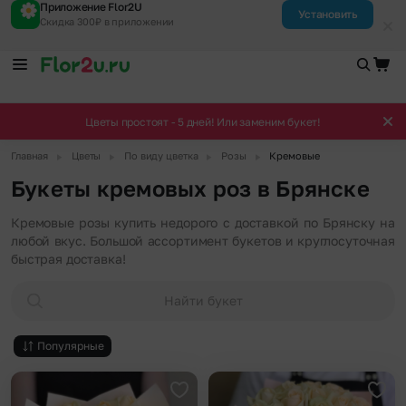
Приложение Flor2U
Установить
Скидка 300₽ в приложении
Цветы простоят - 5 дней! Или заменим букет!
▶
▶
▶
▶
Главная
Цветы
По виду цветка
Розы
Кремовые
Букеты кремовых роз в Брянске
Кремовые розы купить недорого с доставкой по Брянску на
любой вкус. Большой ассортимент букетов и круглосуточная
быстрая доставка!
Найти букет
Популярные