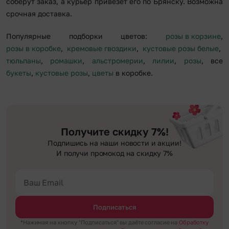
соберут заказ, а курьер привезет его по Брянску. Возможна
срочная доставка.
Популярные подборки цветов:
розы в корзине
,
розы в коробке
,
кремовые гвоздики
,
кустовые розы белые
,
тюльпаны
,
ромашки
,
альстромерии
,
лилии
,
розы
, все
букеты
,
кустовые розы
,
цветы
в коробке.
Получите скидку 7%!
Подпишись на наши новости и акции!
И получи промокод на скидку 7%
Подписаться
*Нажимая на кнопку "Подписаться" вы даёте согласие на
Обработку