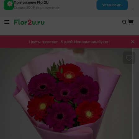
Приложение Flor2U
Установить
Скидка 300₽ в приложении
Цветы простоят - 5 дней! Или заменим букет!
Доба