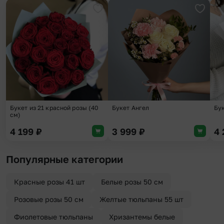
Добавить в избранное
Добави
Букет из 21 красной розы (40
Букет Ангел
Бу
см)
4 199
₽
3 999
₽
4
Популярные категории
Красные розы 41 шт
Белые розы 50 см
Розовые розы 50 см
Желтые тюльпаны 55 шт
Фиолетовые тюльпаны
Хризантемы белые