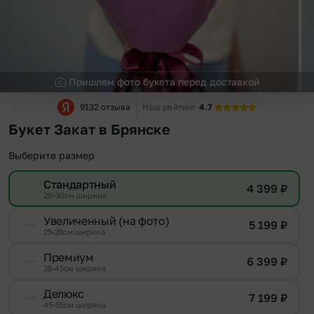
Пришлем фото букета перед доставкой
9132 отзыва
Наш рейтинг
4.7
Букет Закат в Брянске
Выберите размер
Стандартный
4 399
₽
20-30см ширина
Увеличенный (на фото)
5 199
₽
25-35см ширина
Премиум
6 399
₽
35-45см ширина
Делюкс
7 199
₽
45-55см ширина