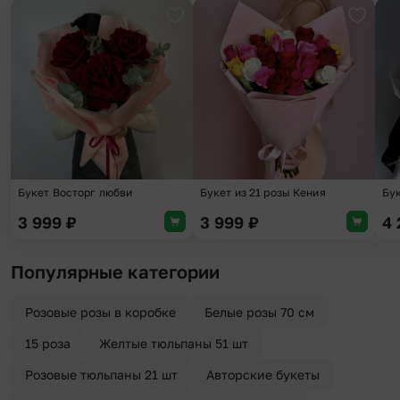
Добавить в избранное
Добави
Букет Восторг любви
Букет из 21 розы Кения
Бук
3 999
₽
3 999
₽
4
Популярные категории
Розовые розы в коробке
Белые розы 70 см
15 роза
Желтые тюльпаны 51 шт
Розовые тюльпаны 21 шт
Авторские букеты