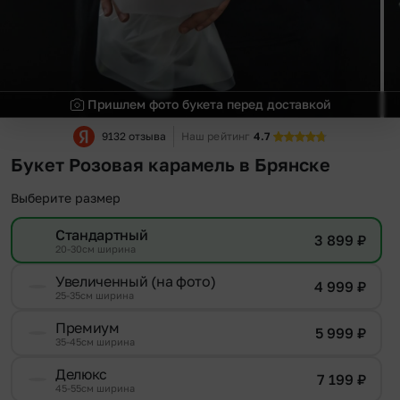
Пришлем фото букета перед доставкой
9132 отзыва
Наш рейтинг
4.7
Букет Розовая карамель в Брянске
Выберите размер
Стандартный
3 899
₽
20-30см ширина
Увеличенный (на фото)
4 999
₽
25-35см ширина
Премиум
5 999
₽
35-45см ширина
Делюкс
7 199
₽
45-55см ширина